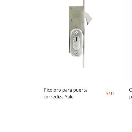
Picoloro para puerta
C
S/.
0
corrediza Yale
p