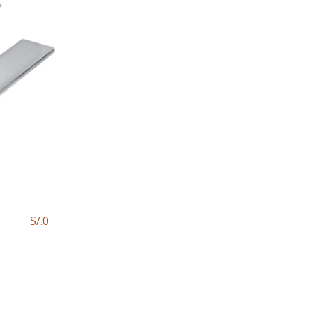
S/.
0