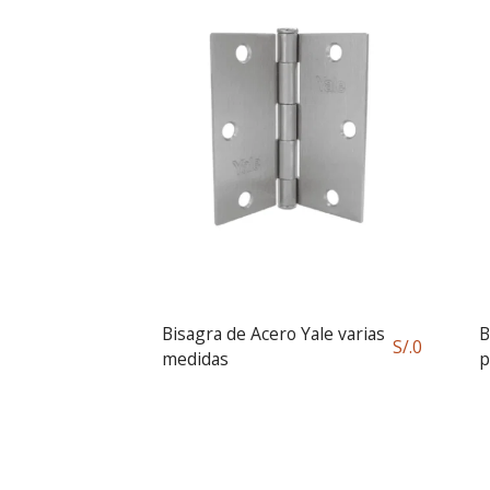
Bisagra de Acero Yale varias
B
S/.
0
medidas
p