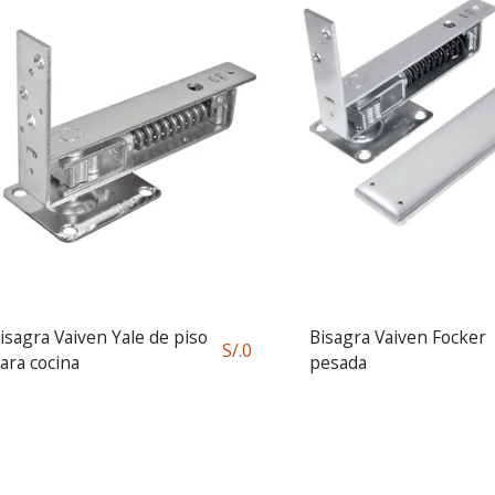
isagra Vaiven Yale de piso
Bisagra Vaiven Focker
S/.
0
ara cocina
pesada